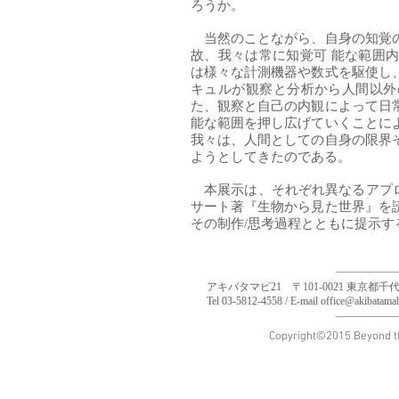
ろうか。
当然のことながら、自身の知覚
故、我々は常に知覚可 能な範囲
は様々な計測機器や数式を駆使し
キュルが観察と分析から人間以
た、観察と自己の内観によって日
能な範囲を押し広げていくこと
我々は、人間としての自身の限界
ようとしてきたのである。
本展示は、それぞれ異なるアプロ
サート著『生物から見た世界』を
その制作/思考過程とともに提示す
アキバタマビ21 〒101-0021 東京都千代田区外神田
Tel 03-5812-4558 / E-mail
office@akibatama
Copyright©2015 Beyond the